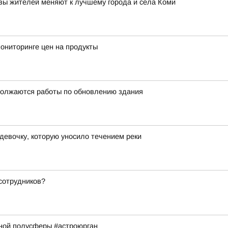
ивы жителей меняют к лучшему города и села Коми
ониторинге цен на продукты
должаются работы по обновлению здания
девочку, которую уносило течением реки
сотрудников?
рной полусферы #астроюрган