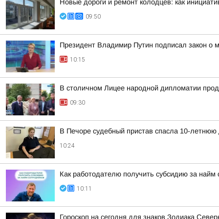
Новые дороги и ремонт колодцев: как инициат
09:50
Президент Владимир Путин подписал закон о м
10:15
В столичном Лицее народной дипломатии про
09:30
В Печоре судебный пристав спасла 10-летнюю 
10:24
Как работодателю получить субсидию за найм 
10:11
Гороскоп на сегодня для знаков Зодиака Севе