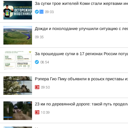
За сутки трое жителей Коми стали жертвами и
09:03
Дожди и похолодание улучшили ситуацию с ле
09:35
За прошедшие сутки в 17 регионах России пот
08:54
Рэпера Гио Пику объявили в розыск приставы из
09:50
23 км по деревянной дороге: такой путь проде
10:39