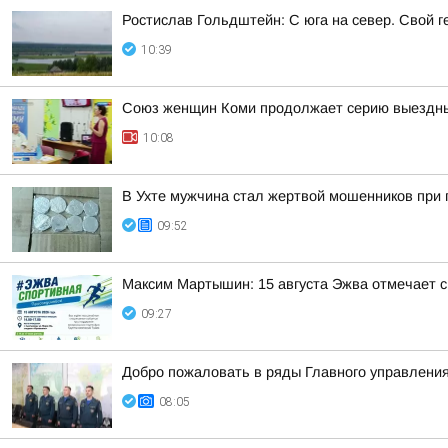
Ростислав Гольдштейн: С юга на север. Свой г
10:39
Союз женщин Коми продолжает серию выездны
10:08
В Ухте мужчина стал жертвой мошенников при 
09:52
Максим Мартышин: 15 августа Эжва отмечает с
09:27
Добро пожаловать в ряды Главного управления
08:05