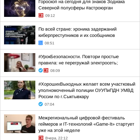
Гороскоп на сегодня для знаков Зодиака
Северной полусферы #астроюрган
09:12
По всей стране: хроника задержаний
киберпреступников и их сообщников
08:51
#УрокБезопасности. Повтори простые
правила: не перегружай электросеть;
08:09
#ХорошихВыходных желает всем участковый
уполномоченный полиции ОУУПиПДН УМВД
России по г.Сыктывкару
07:04
Межрегиональный цифровой фестиваль
геймеров и IT-технологий «Game-It» стартует
уже на этой неделе
Вчера, 22:12