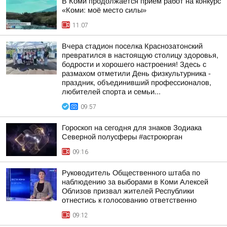
В Коми продолжается прием работ на конкурс
«Коми: моё место силы»
11:07
Вчера стадион поселка Краснозатонский
превратился в настоящую столицу здоровья,
бодрости и хорошего настроения! Здесь с
размахом отметили День физкультурника -
праздник, объединивший профессионалов,
любителей спорта и семьи...
09:57
Гороскоп на сегодня для знаков Зодиака
Северной полусферы #астроюрган
09:16
Руководитель Общественного штаба по
наблюдению за выборами в Коми Алексей
Облизов призвал жителей Республики
отнестись к голосованию ответственно
09:12