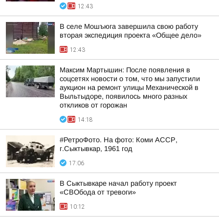
12:43
В селе Мошъюга завершила свою работу
вторая экспедиция проекта «Общее дело»
12:43
Максим Мартышин: После появления в
соцсетях новости о том, что мы запустили
аукцион на ремонт улицы Механической в
Выльтыдоре, появилось много разных
откликов от горожан
14:18
#РетроФото. На фото: Коми АССР,
г.Сыктывкар, 1961 год
17:06
В Сыктывкаре начал работу проект
«СВОбода от тревоги»
10:12