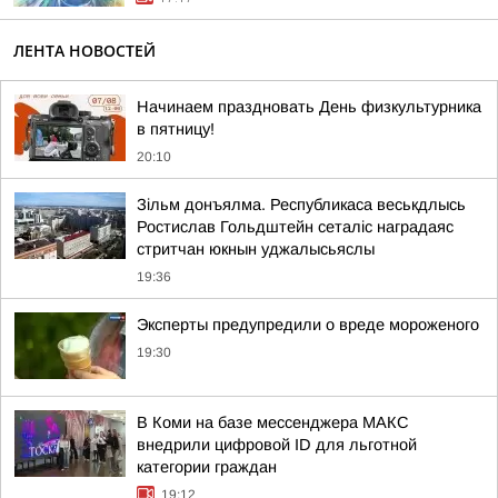
ЛЕНТА НОВОСТЕЙ
Начинаем праздновать День физкультурника
в пятницу!
20:10
Зільм донъялма. Республикаса веськдлысь
Ростислав Гольдштейн сеталіс наградаяс
стритчан юкнын уджалысьяслы
19:36
Эксперты предупредили о вреде мороженого
19:30
В Коми на базе мессенджера МАКС
внедрили цифровой ID для льготной
категории граждан
19:12