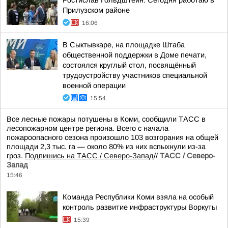
Ростислав Гольдштейн: Сегодня работаю в
Прилузском районе
16:06
В Сыктывкаре, на площадке Штаба
общественной поддержки в Доме печати,
состоялся круглый стол, посвящённый
трудоустройству участников специальной
военной операции
15:54
Все лесные пожары потушены в Коми, сообщили ТАСС в
лесопожарном центре региона. Всего с начала
пожароопасного сезона произошло 103 возгорания на общей
площади 2,3 тыс. га — около 80% из них вспыхнули из-за
гроз.
Подпишись на ТАСС / Северо-Запад
//
ТАСС / Северо-
Запад
15:46
Команда Республики Коми взяла на особый
контроль развитие инфраструктуры Воркуты
15:39