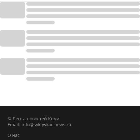
© Лента новостей Коми
Email:
info@syktyvkar-news.ru
О нас