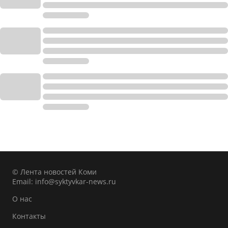
© Лента новостей Коми
Email:
info@syktyvkar-news.ru
О нас
Контакты