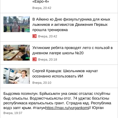
«Евро-4»
Вчера, 20:42
В Айкино ко Дню физкультурника для юных
лыжников и активистов Движения Первых
прошла тренировка
Вчера, 20:42
Ухтинские ребята проводят лето с пользой в
дневном лагере школы №20
Вчера, 20:18
Сергей Кравцов: Школьников научат
осознанно использовать ИИ
Вчера, 20:10
Быдсяма позянлун. Брйысьмлн уна сикас отсалас глсуйтны
быд олысьлы. Водзмстчысьяслы отсг. 74 уджтас босьтiсны
республикаса юралысьлысь грант. Страдна кад. Республика
водз запт крым. #талун
https://max.ru/yurgankomi
//
Юрган
Вчера, 19:37