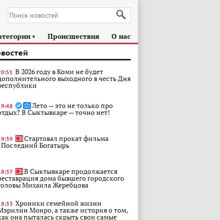
атегории
Происшествия
О нас
►
овостей
В 2026 году в Коми не будет
20:51
дополнительного выходного в честь Дня
республики
Лето — это не только про
19:48
отдых? В Сыктывкаре — точно нет!
Стартовал прокат фильма
19:39
«Последний Богатырь
В Сыктывкаре продолжается
18:37
реставрация дома бывшего городского
головы Михаила Жеребцова
Хроники семейной жизни
18:33
Мэрилин Монро, а также история о том,
как она пыталась скрыть свои самые