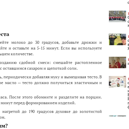
еста
ейте молоко до 30 градусов, добавьте дрожжи и
те и оставьте на 5-15 минут. Если вы используете
льшем количестве.
 созданию сдобной смеси: смешайте растопленное
 с оставшимся сахаром и щепоткой соли.
ь, периодически добавляя муку и вымешивая тесто. В
ое масло — тесто должно получиться эластичным и
часа. После этого обомните и разделите на порции.
5 минут перед формированием изделий.
нагретой до 190 градусов духовке до золотистой
ом.
им?