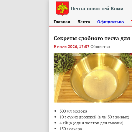
Главная
Лента
Официально
Секреты сдобного теста для
Общество
9 июля 2026, 17:57
300 мл молока
10 г сухих дрожжей (или 30 г живых)
4 яйца (один желток для смазки)
150 г сахара