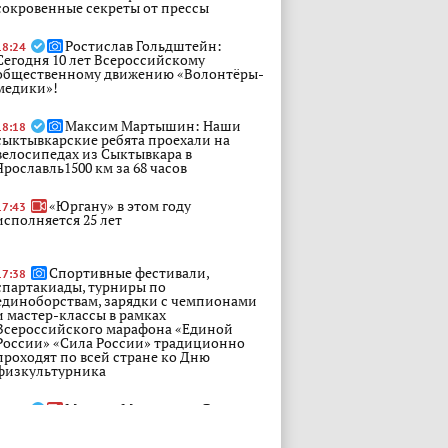
сокровенные секреты от прессы
Ростислав Гольдштейн:
18:24
Сегодня 10 лет Всероссийскому
общественному движению «Волонтёры-
медики»!
Максим Мартышин: Наши
18:18
сыктывкарские ребята проехали на
велосипедах из Сыктывкара в
Ярославль1500 км за 68 часов
«Юргану» в этом году
17:43
исполняется 25 лет
Спортивные фестивали,
17:38
спартакиады, турниры по
единоборствам, зарядки с чемпионами
и мастер-классы в рамках
Всероссийского марафона «Единой
России» «Сила России» традиционно
проходят по всей стране ко Дню
физкультурника
Максим Мартышин: В июне в
17:38
ходе моего отчета Совету города о
деятельности администрации в 2025