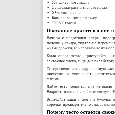
50 г сливочного масла
2 ст. ложки растительного масла
0,5 ч. ложки соли
Ванильный сахар по вкусу
750-800 г муки
Поэтапное приготовление т
Начнем с подготовки опары: подогр
половину сахара, тщательно перемешай
живые дрожжи, то используйте их в бо
Когда опара готова, приступайте к
сливочное масло, яйца (включая белок)
Теперь соедините опару и яичную смес
последний момент влейте растительн
мягким.
Дайте тесту подняться в тепле около 
Накройте пленкой и дайте отдохнуть 1
Выпекайте ваши пироги и булочки в 
корочки, предварительно смазав желтк
Почему тесто остаётся свеж