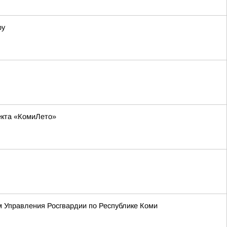
ру
оекта «КомиЛето»
м Управления Росгвардии по Республике Коми