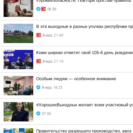
#УрокБезопасности. Повтори простые правила: 
08:09
В эти выходные в разных уголках республики п
Вчера, 21:40
Коми широко отметит свой 105-й день рождени
Вчера, 21:10
Особым людям — особенное внимание
Вчера, 18:25
#ХорошихВыходных желает всем участковый у
07:04
Правительство разрешило производство, ввоз и