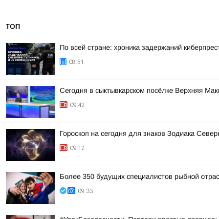
ТОП
По всей стране: хроника задержаний киберпрес
08:51
Сегодня в сыктывкарском посёлке Верхняя Ма
09:42
Гороскоп на сегодня для знаков Зодиака Севе
09:12
Более 350 будущих специалистов рыбной отра
09:33