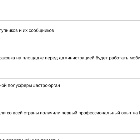
тупников и их сообщников
ксаковка на площадке перед администрацией будет работать мо
рной полусферы #астроюрган
сли со всей страны получили первый профессиональный опыт на