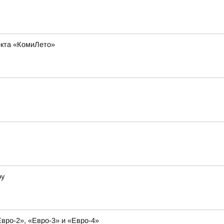
оекта «КомиЛето»
ру
вро-2», «Евро-3» и «Евро-4»