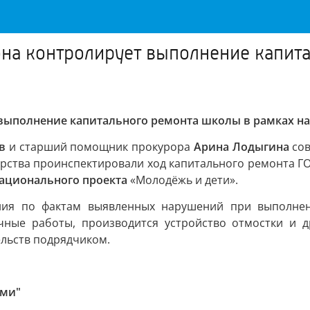
на контролирует выполнение капит
 выполнение капитального ремонта школы в рамках н
в
и старший помощник прокурора
Арина Лодыгина
сов
рства проинспектировали ход капитального ремонта Г
ационального проекта
«Молодёжь и дети».
ния по фактам выявленных нарушений при выполнен
чные работы, производится устройство отмостки и 
льств подрядчиком.
оми"