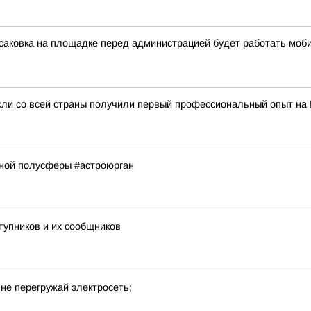
ксаковка на площадке перед администрацией будет работать мо
сли со всей страны получили первый профессиональный опыт на
рной полусферы #астроюрган
тупников и их сообщников
не перегружай электросеть;