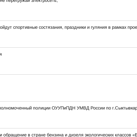
не перегружай электросеть;
ройдут спортивные состязания, праздники и гуляния в рамках пр
я
полномоченный полиции ОУУПиПДН УМВД России по г.Сыктывка
 обращение в стране бензина и дизеля экологических классов «Е