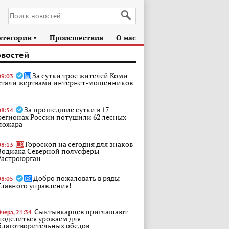
атегории
Происшествия
О нас
►
овостей
За сутки трое жителей Коми
09:03
стали жертвами интернет-мошенников
За прошедшие сутки в 17
08:54
регионах России потушили 62 лесных
пожара
Гороскоп на сегодня для знаков
08:13
Зодиака Северной полусферы
#астроюрган
Добро пожаловать в ряды
08:05
Главного управления!
Сыктывкарцев приглашают
Вчера, 21:34
поделиться урожаем для
благотворительных обедов