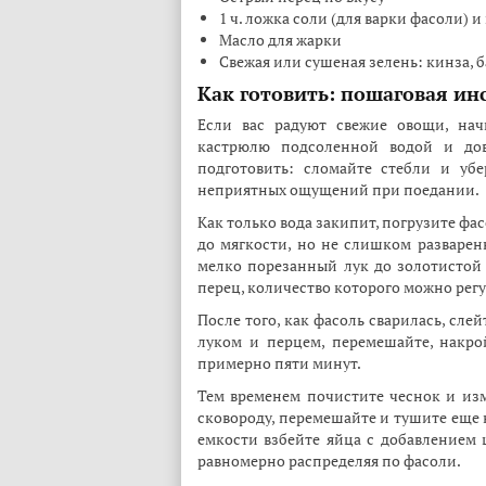
1 ч. ложка соли (для варки фасоли) 
Масло для жарки
Свежая или сушеная зелень: кинза, 
Как готовить: пошаговая ин
Если вас радуют свежие овощи, нач
кастрюлю подсоленной водой и дов
подготовить: сломайте стебли и уб
неприятных ощущений при поедании.
Как только вода закипит, погрузите фас
до мягкости, но не слишком разваренн
мелко порезанный лук до золотистой 
перец, количество которого можно регу
После того, как фасоль сварилась, слей
луком и перцем, перемешайте, накр
примерно пяти минут.
Тем временем почистите чеснок и изме
сковороду, перемешайте и тушите еще 
емкости взбейте яйца с добавлением 
равномерно распределяя по фасоли.