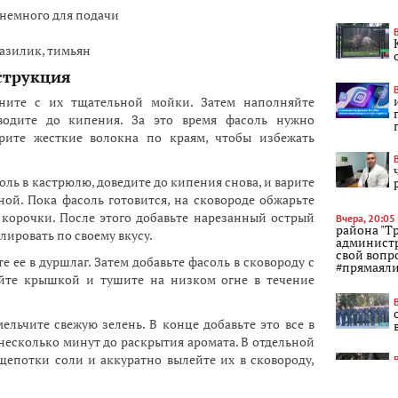
и немного для подачи
базилик, тимьян
струкция
ните с их тщательной мойки. Затем наполняйте
одите до кипения. За это время фасоль нужно
ерите жесткие волокна по краям, чтобы избежать
оль в кастрюлю, доведите до кипения снова, и варите
ой. Пока фасоль готовится, на сковороде обжарьте
корочки. После этого добавьте нарезанный острый
Вчера, 20:05
района "Т
лировать по своему вкусу.
администр
свой вопр
те ее в дуршлаг. Затем добавьте фасоль в сковороду с
#прямаял
ойте крышкой и тушите на низком огне в течение
льчите свежую зелень. В конце добавьте это все в
несколько минут до раскрытия аромата. В отдельной
щепотки соли и аккуратно вылейте их в сковороду,