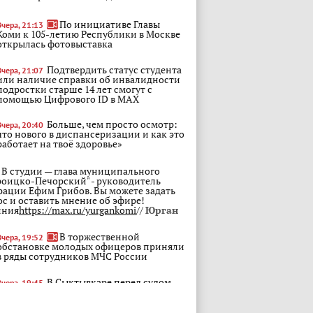
По инициативе Главы
Вчера, 21:13
Коми к 105-летию Республики в Москве
открылась фотовыставка
Подтвердить статус студента
Вчера, 21:07
или наличие справки об инвалидности
подростки старше 14 лет смогут с
помощью Цифрового ID в МAX
Больше, чем просто осмотр:
Вчера, 20:40
что нового в диспансеризации и как это
работает на твоё здоровье»
В студии — глава муниципального
роицко-Печорский" - руководитель
ации Ефим Грибов. Вы можете задать
ос и оставить мнение об эфире!
иния
https://max.ru/yurgankomi
//
Юрган
В торжественной
Вчера, 19:52
обстановке молодых офицеров приняли
в ряды сотрудников МЧС России
В Сыктывкаре перед судом
Вчера, 19:45
предстанет девушка, похитившая
арендованные в пункте проката
велосипеды