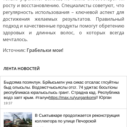
росту и восстановлению. Специалисты советуют, что
регулярность использования – ключевой аспект для
достижения желаемых результатов. Правильный
подход и качественные продукты помогут обретению
здоровых и длинных волос, о которых всегда
мечталось.
Источник:
Грабельки мои!
ЛЕНТА НОВОСТЕЙ
Быдсяма позянлун. Брйысьмлн уна сикас отсалас глсуйтны
быд олысьлы. Водзмстчысьяслы отсг. 74 уджтас босьтiсны
республикаса юралысьлысь грант. Страдна кад. Республика
водз запт крым. #талун
https://max.ru/yurgankomi
//
Юрган
19:37
В Сыктывкаре продолжается реконструкция
коллектора по улице Печорской