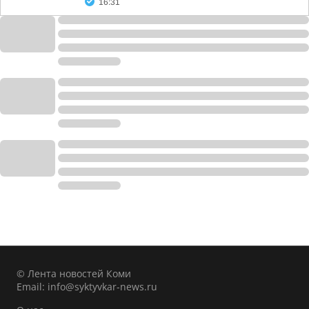
16:31
© Лента новостей Коми
Email:
info@syktyvkar-news.ru