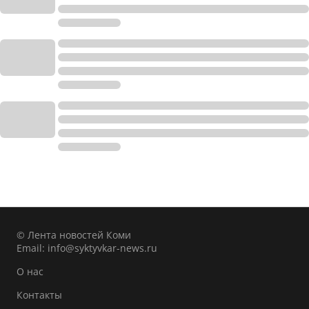
© Лента новостей Коми
Email:
info@syktyvkar-news.ru
О нас
Контакты