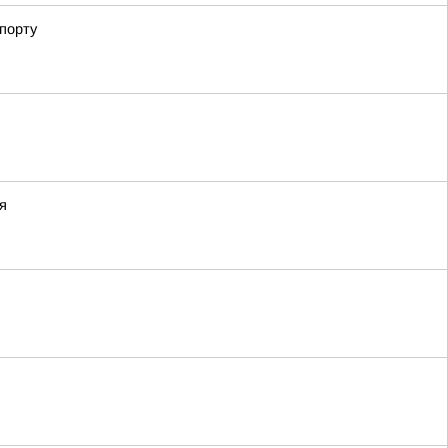
порту
я