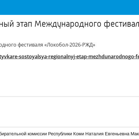
льный этап Международного фестив
одного фестиваля «Локобол-2026-РЖД»
tyvkare-sostoyalsya-regionalnyj-etap-mezhdunarodnogo-fes
бирательной комиссии Республики Коми Наталия Евгеньевна Мак