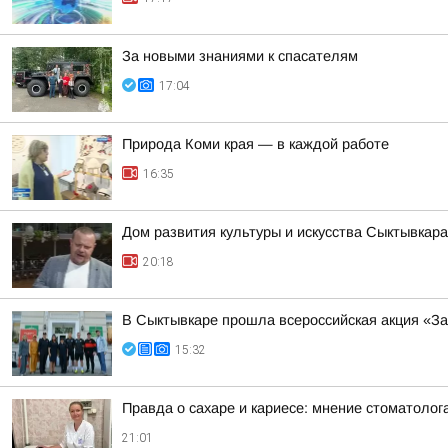
За новыми знаниями к спасателям
17:04
Природа Коми края — в каждой работе
16:35
Дом развития культуры и искусства Сыктывкар
20:18
В Сыктывкаре прошла всероссийская акция «За
15:32
Правда о сахаре и кариесе: мнение стоматолог
21:01