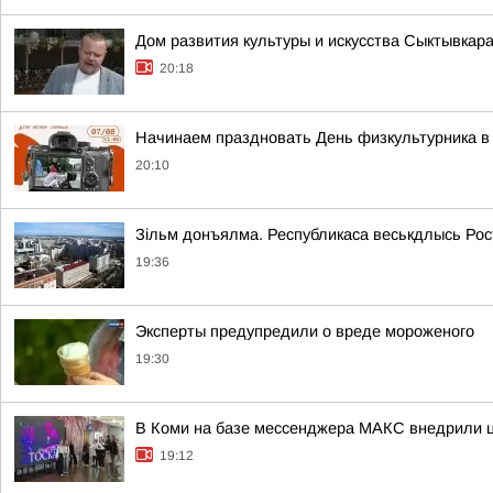
Дом развития культуры и искусства Сыктывкар
20:18
Начинаем праздновать День физкультурника в 
20:10
Зільм донъялма. Республикаса веськдлысь Ро
19:36
Эксперты предупредили о вреде мороженого
19:30
В Коми на базе мессенджера МАКС внедрили ц
19:12