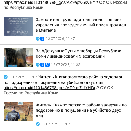
https://max.ru/id1101486798_gos/AZ9apw6kVBY
//
СУ СК России
по Республике Коми
Заместитель руководителя следственного
управления проведет личный прием граждан
в Вуктыле
13.07.2026, 11:47
За #ДежурныеСутки огнеборцы Республики
Коми ликвидировали 9 возгораний
13.07.2026, 11:33
Житель Княжпогостского района задержан
13.07.2026, 11:07
по подозрению в покушении на убийство двух лиц.
https://max.ru/id1101486798_gos/AZ9ae7UYHDg
//
СУ СК
России по Республике Коми
Житель Княжпогостского района задержан по
подозрению в покушении на убийство двух
лиц
13.07.2026, 11:07