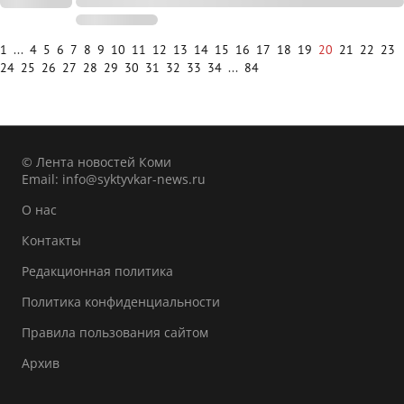
1
...
4
5
6
7
8
9
10
11
12
13
14
15
16
17
18
19
20
21
22
23
24
25
26
27
28
29
30
31
32
33
34
...
84
© Лента новостей Коми
Email:
info@syktyvkar-news.ru
О нас
Контакты
Редакционная политика
Политика конфиденциальности
Правила пользования сайтом
Архив