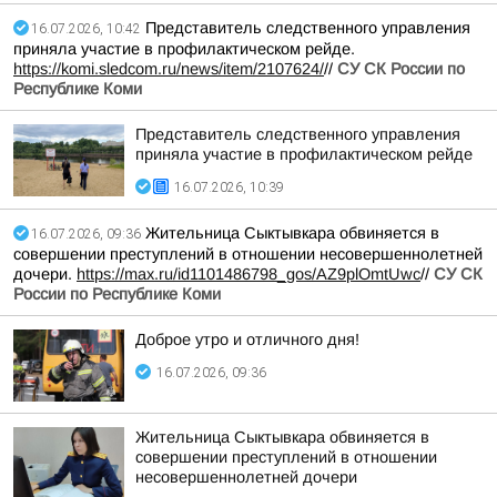
Представитель следственного управления
16.07.2026, 10:42
приняла участие в профилактическом рейде.
https://komi.sledcom.ru/news/item/2107624/
//
СУ СК России по
Республике Коми
Представитель следственного управления
приняла участие в профилактическом рейде
16.07.2026, 10:39
Жительница Сыктывкара обвиняется в
16.07.2026, 09:36
совершении преступлений в отношении несовершеннолетней
дочери.
https://max.ru/id1101486798_gos/AZ9plOmtUwc
//
СУ СК
России по Республике Коми
Доброе утро и отличного дня!
16.07.2026, 09:36
Жительница Сыктывкара обвиняется в
совершении преступлений в отношении
несовершеннолетней дочери