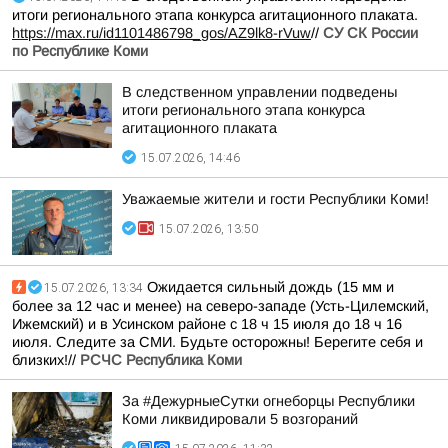
итоги регионального этапа конкурса агитационного плаката.
https://max.ru/id1101486798_gos/AZ9lk8-rVuw
//
СУ СК России
по Республике Коми
В следственном управлении подведены
итоги регионального этапа конкурса
агитационного плаката
15.07.2026, 14:46
Уважаемые жители и гости Республики Коми!
15.07.2026, 13:50
Ожидается сильный дождь (15 мм и
15.07.2026, 13:34
более за 12 час и менее) на северо-западе (Усть-Цилемский,
Ижемский) и в Усинском районе с 18 ч 15 июля до 18 ч 16
июля. Следите за СМИ. Будьте осторожны! Берегите себя и
близких!//
РСЧС Республика Коми
За #ДежурныеСутки огнеборцы Республики
Коми ликвидировали 5 возгораний