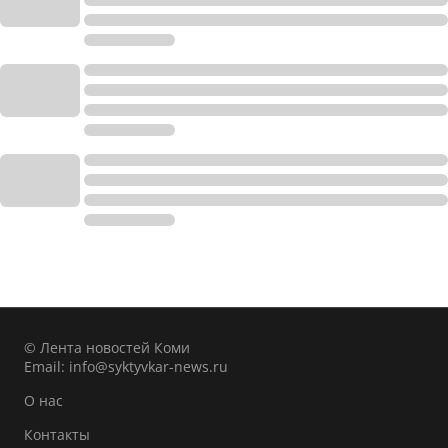
© Лента новостей Коми
Email:
info@syktyvkar-news.ru
О нас
Контакты