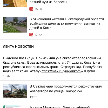
летний чум из бересты
15:38
В отношении жителя Нижегородской области
возбудили дело изза получения выплат на
детей в Коми
12:53
ЛЕНТА НОВОСТЕЙ
Быдсяма позянлун. Брйысьмлн уна сикас отсалас глсуйтны
быд олысьлы. Водзмстчысьяслы отсг. 74 уджтас босьтiсны
республикаса юралысьлысь грант. Страдна кад. Республика
водз запт крым. #талун
https://max.ru/yurgankomi
//
Юрган
19:37
В Сыктывкаре продолжается реконструкция
коллектора по улице Печорской
19:35
Максим Мартышин: Делюсь афишей