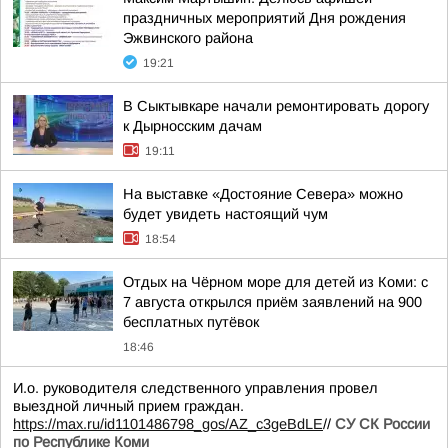
праздничных мероприятий Дня рождения
Эжвинского района
19:21
В Сыктывкаре начали ремонтировать дорогу
к Дырносским дачам
19:11
На выставке «Достояние Севера» можно
будет увидеть настоящий чум
18:54
Отдых на Чёрном море для детей из Коми: с
7 августа открылся приём заявлений на 900
бесплатных путёвок
18:46
И.о. руководителя следственного управления провел
выездной личный прием граждан.
https://max.ru/id1101486798_gos/AZ_c3geBdLE
//
СУ СК России
по Республике Коми