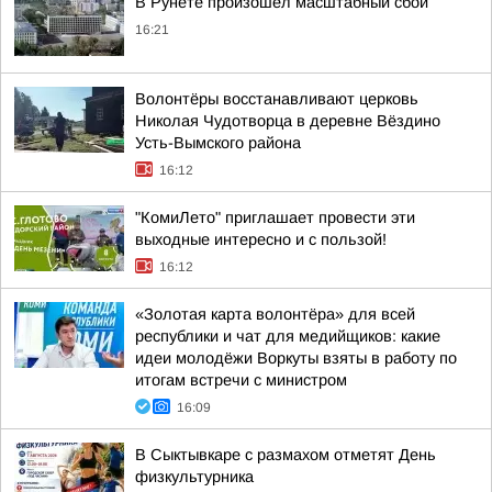
В Рунете произошёл масштабный сбой
16:21
Волонтёры восстанавливают церковь
Николая Чудотворца в деревне Вёздино
Усть-Вымского района
16:12
"КомиЛето" приглашает провести эти
выходные интересно и с пользой!
16:12
«Золотая карта волонтёра» для всей
республики и чат для медийщиков: какие
идеи молодёжи Воркуты взяты в работу по
итогам встречи с министром
16:09
В Сыктывкаре с размахом отметят День
физкультурника