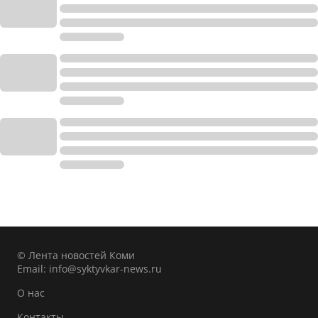
© Лента новостей Коми
Email:
info@syktyvkar-news.ru
О нас
Контакты