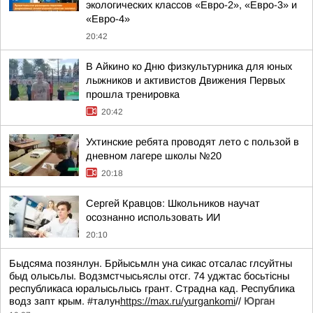
экологических классов «Евро-2», «Евро-3» и
«Евро-4»
20:42
В Айкино ко Дню физкультурника для юных
лыжников и активистов Движения Первых
прошла тренировка
20:42
Ухтинские ребята проводят лето с пользой в
дневном лагере школы №20
20:18
Сергей Кравцов: Школьников научат
осознанно использовать ИИ
20:10
Быдсяма позянлун. Брйысьмлн уна сикас отсалас глсуйтны
быд олысьлы. Водзмстчысьяслы отсг. 74 уджтас босьтiсны
республикаса юралысьлысь грант. Страдна кад. Республика
водз запт крым. #талун
https://max.ru/yurgankomi
//
Юрган