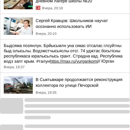
дневном лагере школы №20
Вчера, 20:18
Сергей Кравцов: Школьников научат
осознанно использовать ИИ
Вчера, 20:10
Быдсяма позянлун. Брйысьмлн уна сикас отсалас глсуйтны
быд олысьлы. Водзмстчысьяслы отсг. 74 уджтас босьтiсны
республикаса юралысьлысь грант. Страдна кад. Республика
водз запт крым. #талун
https://max.ru/yurgankomi
//
Юрган
Вчера, 19:37
В Сыктывкаре продолжается реконструкция
коллектора по улице Печорской
Вчера, 19:35