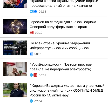
отрасли со всей страны получили первый
профессиональный опыт на Камчатке
09:33
Гороскоп на сегодня для знаков Зодиака
Северной полусферы #астроюрган
09:12
По всей стране: хроника задержаний
киберпреступников и их сообщников
08:51
#УрокБезопасности. Повтори простые
правила: не перегружай электросеть;
08:09
#ХорошихВыходных желает всем участковый
уполномоченный полиции ОУУПиПДН УМВД
России по г.Сыктывкару
07:04