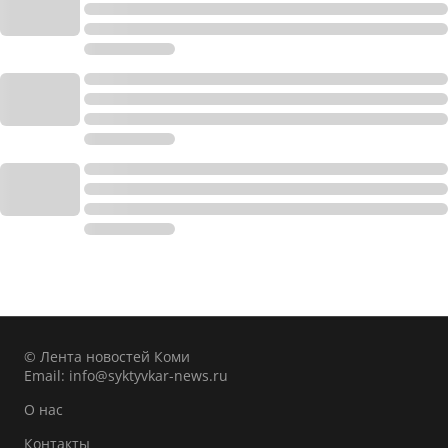
© Лента новостей Коми
Email:
info@syktyvkar-news.ru
О нас
Контакты