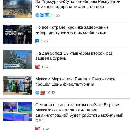
За #ДежурныеСутки огнеборцы Республики
Коми ликвидировали 4 возгорания
11:33
По всей стране: хроника задержаний
киберпреступников и их сообщников
08:51
На дачах под Сыктывкаром второй раз
зацвела сирень
12:40
Максим Мартышин: Вчера в Сыктывкаре
прошёл День физкультурника
10:42
Сегодня в сыктывкарском посёлке Верхняя
Максаковка на площадке перед
администрацией будет работать мобильный
ФАП
09:42