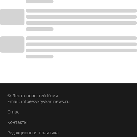
© Лента новостей Коми
Email:
info@syktyvkar-news.ru
О нас
Контакты
Редакционная политика