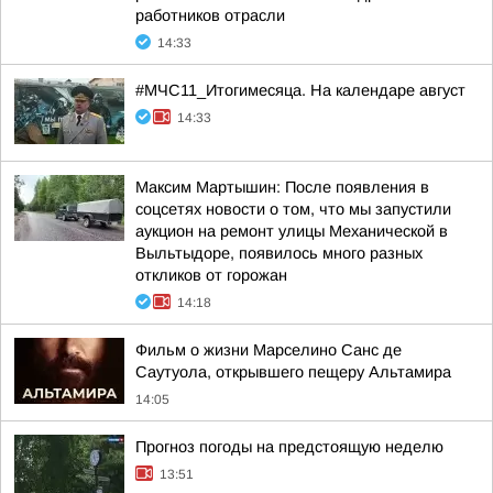
работников отрасли
14:33
#МЧС11_Итогимесяца. На календаре август
14:33
Максим Мартышин: После появления в
соцсетях новости о том, что мы запустили
аукцион на ремонт улицы Механической в
Выльтыдоре, появилось много разных
откликов от горожан
14:18
Фильм о жизни Марселино Санс де
Саутуола, открывшего пещеру Альтамира
14:05
Прогноз погоды на предстоящую неделю
13:51