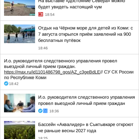
На выставке «Достояние Севера» можно
будет увидеть настоящий чум
18:54
Отдых на Чёрном море для детей из Коми: с
7 августа открылся приём заявлений на 900
бесплатных путёвок
18:46
И.о. руководителя следственного управления провел
выездной личный прием граждан.
https://max.ru/id1101486798_gos/AZ_c3geBdLE
//
СУ СК России
по Республике Коми
18:42
И.о. руководителя следственного управления
провел выездной личный прием граждан
18:36
Бассейн «Аквалидер» в Сыктывкаре откроют
не раньше весны 2027 года
18:25