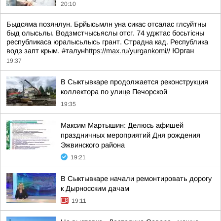
20:10
Быдсяма позянлун. Брйысьмлн уна сикас отсалас глсуйтны
быд олысьлы. Водзмстчысьяслы отсг. 74 уджтас босьтiсны
республикаса юралысьлысь грант. Страдна кад. Республика
водз запт крым. #талун
https://max.ru/yurgankomi
//
Юрган
19:37
В Сыктывкаре продолжается реконструкция
коллектора по улице Печорской
19:35
Максим Мартышин: Делюсь афишей
праздничных мероприятий Дня рождения
Эжвинского района
19:21
В Сыктывкаре начали ремонтировать дорогу
к Дырносским дачам
19:11