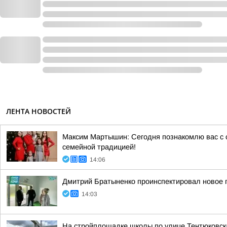
ЛЕНТА НОВОСТЕЙ
Максим Мартышин: Сегодня познакомлю вас с с
семейной традицией!
14:06
Дмитрий Братыненко проинспектировал новое 
14:03
На стройплощадке школы по улице Тентюковска