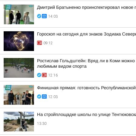
Дмитрий Братыненко проинспектировал новое 
14:03
Гороскоп на сегодня для знаков Зодиака Севе
09:12
Ростислав Гольдштейн: Вряд ли в Коми можно н
любимым видом спорта
12:16
Финишная прямая: готовность Республиканско
12:03
На стройплощадке школы по улице Тентюковска
13:30