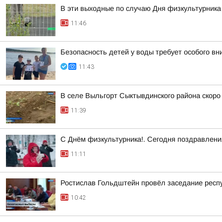
В эти выходные по случаю Дня физкультурника
11:46
Безопасность детей у воды требует особого в
11:43
В селе Выльгорт Сыктывдинского района скор
11:39
С Днём физкультурника!. Сегодня поздравления
11:11
Ростислав Гольдштейн провёл заседание респу
10:42