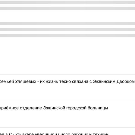
емьёй Уляшевых - их жизнь тесно связана с Эжвинским Дворцом 
приёмное отделение Эжвинской городской больницы
я в Сыктывкаре увеличили число рабочих и техники