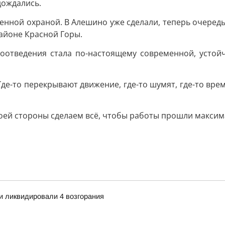
дождались.
нной охраной. В Алешино уже сделали, теперь очеред
айоне Красной Горы.
доотведения стала по-настоящему современной, устой
де-то перекрывают движение, где-то шумят, где-то врем
воей стороны сделаем всё, чтобы работы прошли максим
и ликвидировали 4 возгорания