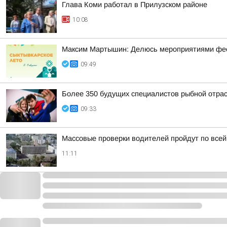
Глава Коми работал в Прилузском районе
10:08
Максим Мартышин: Делюсь мероприятиями фест
09:49
Более 350 будущих специалистов рыбной отра
09:33
Массовые проверки водителей пройдут по всей
11:11