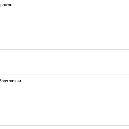
орожан
браз жизни