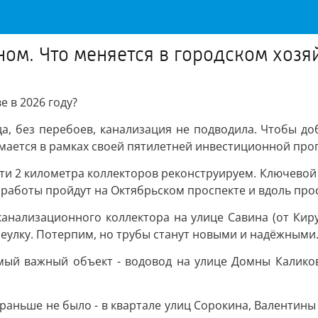
ом. Что меняется в городском хозяй
е в 2026 году?
да, без перебоев, канализация не подводила. Чтобы доб
имается в рамках своей пятилетней инвестиционной пр
ти 2 километра коллекторов реконструируем. Ключевой 
 работы пройдут на Октябрьском проспекте и вдоль про
канализационного коллектора на улице Савина (от Кир
реулку. Потерпим, но трубы станут новыми и надёжными
мый важный объект - водовод на улице Домны Калико
раньше не было - в квартале улиц Сорокина, Валентины 