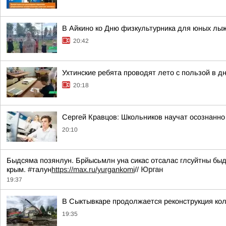
В Айкино ко Дню физкультурника для юных лы
20:42
Ухтинские ребята проводят лето с пользой в 
20:18
Сергей Кравцов: Школьников научат осознанно
20:10
Быдсяма позянлун. Брйысьмлн уна сикас отсалас глсуйтны быд
крым. #талун
https://max.ru/yurgankomi
//
Юрган
19:37
В Сыктывкаре продолжается реконструкция кол
19:35