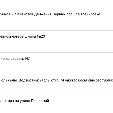
жников и активистов Движения Первых прошла тренировка
дневном лагере школы №20
 использовать ИИ
 олысьлы. Водзмстчысьяслы отсг. 74 уджтас босьтiсны республик
лектора по улице Печорской