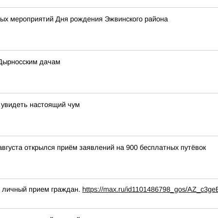
х мероприятий Дня рождения Эжвинского района
 Дырносским дачам
 увидеть настоящий чум
августа открылся приём заявлений на 900 бесплатных путёвок
й личный прием граждан.
https://max.ru/id1101486798_gos/AZ_c3g