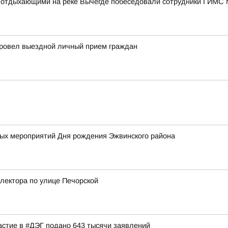
 с отдыхающими на реке Вычегде побеседовали сотрудники ГИМС
провел выездной личный прием граждан
х мероприятий Дня рождения Эжвинского района
лектора по улице Печорской
астие в #ДЭГ подано 643 тысячи заявлений