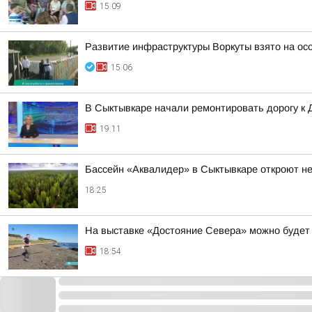
15:09
Развитие инфраструктуры Воркуты взято на ос
15:06
В Сыктывкаре начали ремонтировать дорогу к
19:11
Бассейн «Аквалидер» в Сыктывкаре откроют не
18:25
На выставке «Достояние Севера» можно будет
18:54