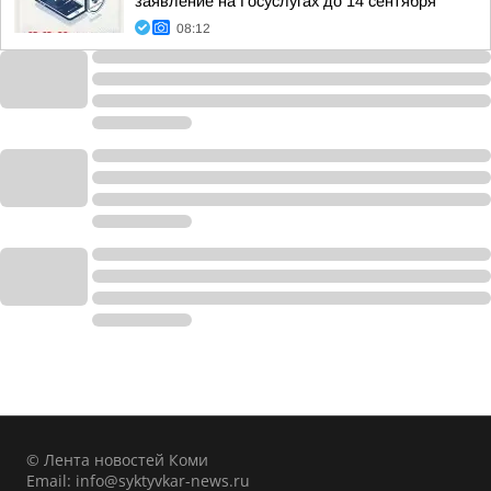
заявление на Госуслугах до 14 сентября
08:12
© Лента новостей Коми
Email:
info@syktyvkar-news.ru