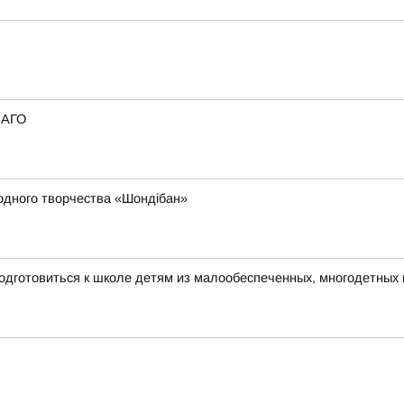
САГО
родного творчества «Шондібан»
одготовиться к школе детям из малообеспеченных, многодетных