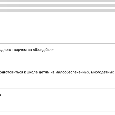
родного творчества «Шондібан»
одготовиться к школе детям из малообеспеченных, многодетных
а