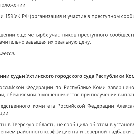
положении.
и 159 УК РФ (организация и участие в преступном соо
ошении еще четырёх участников преступного сообществ
ачительно завышая их реальную цену.
ается.
ии судьи Ухтинского городского суда Республики Ком
оссийской Федерации по Республике Коми завершено
й, обвиняемой в мошенничестве при получении выплат в 
ледственного комитета Российской Федерации Алекс
ции.
хты в Тверскую область, не сообщила об этом в устан
ением районного коэффициента и северной надбавки за