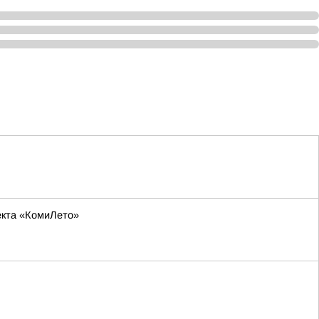
оекта «КомиЛето»