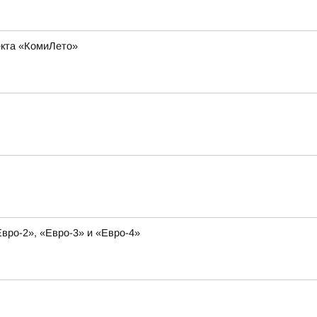
оекта «КомиЛето»
вро-2», «Евро-3» и «Евро-4»