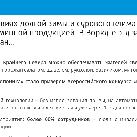
овиях долгой зимы и сурового клим
минной продукцией. В Воркуте эту 
н...
а Крайнего Севера можно обеспечивать жителей св
 горожан салатом, щавелем, рукколой, базиликом, мято
поника» стало призёром всероссийского конкурса 
 технологии – без использования почвы, на автомати
азинов, в школы и детские сады уже через 1–2 дня посл
едприятия:
более 60% сотрудников
– люди с инвали
аций.