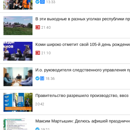
13:33
В эти выходные в разных уголках республики п
21:40
Коми широко отметит свой 105-й день рождени
21:10
И.о. руководителя следственного управления 
18:36
Правительство разрешило производство, ввоз и
20:42
Максим Мартышин: Делюсь афишей праздничны
19:21