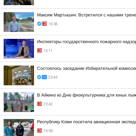
Максим Мартышин: Встретился с нашими трен
16:38
Инспекторы государственного пожарного надзо
14:11
Состоялось заседание Избирательной комисси
20:45
В Айкино ко Дню физкультурника для юных лы
20:42
Республику Коми посетила авиационная экспед
16:06