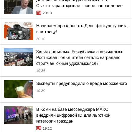
Сыктывкара открывает новое направление
20:18
Начинаем праздновать День физкультурника
в пятницу!
20:10
Зільм донъялма. Республикаса веськдлысь
Ростислав Гольдштейн сеталіс наградаяс
стритчан юкнын уджалысьяслы
19:36
Эксперты предупредили о вреде мороженого
19:30
В Коми на базе мессенджера МАКС
внедрили цифровой ID для льготной
категории граждан
19:12