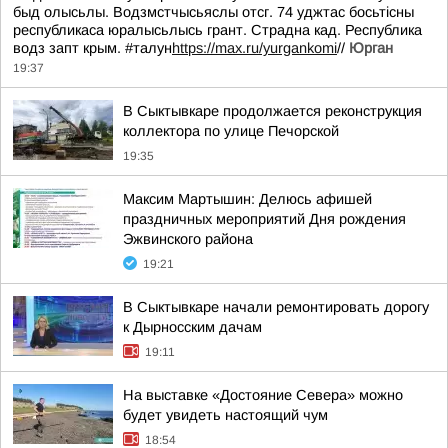
быд олысьлы. Водзмстчысьяслы отсг. 74 уджтас босьтiсны
республикаса юралысьлысь грант. Страдна кад. Республика
водз запт крым. #талун
https://max.ru/yurgankomi
//
Юрган
19:37
В Сыктывкаре продолжается реконструкция
коллектора по улице Печорской
19:35
Максим Мартышин: Делюсь афишей
праздничных мероприятий Дня рождения
Эжвинского района
19:21
В Сыктывкаре начали ремонтировать дорогу
к Дырносским дачам
19:11
На выставке «Достояние Севера» можно
будет увидеть настоящий чум
18:54