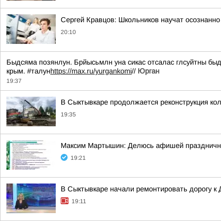
Сергей Кравцов: Школьников научат осознанно
20:10
Быдсяма позянлун. Брйысьмлн уна сикас отсалас глсуйтны быд
крым. #талун
https://max.ru/yurgankomi
//
Юрган
19:37
В Сыктывкаре продолжается реконструкция кол
19:35
Максим Мартышин: Делюсь афишей праздничны
19:21
В Сыктывкаре начали ремонтировать дорогу к
19:11