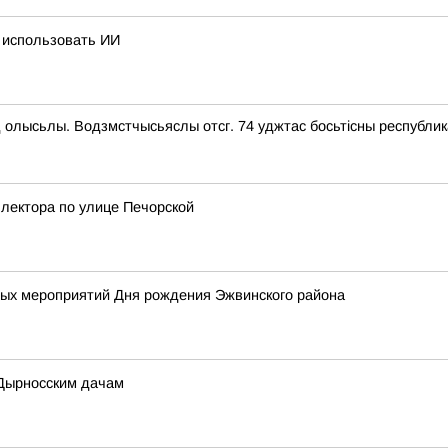
 использовать ИИ
 олысьлы. Водзмстчысьяслы отсг. 74 уджтас босьтiсны республик
лектора по улице Печорской
х мероприятий Дня рождения Эжвинского района
 Дырносским дачам