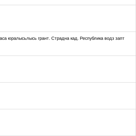
аса юралысьлысь грант. Страдна кад. Республика водз запт