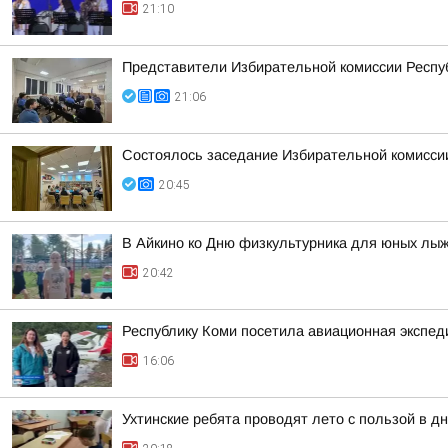
21:10
Представители Избирательной комиссии Респуб
21:06
Состоялось заседание Избирательной комисси
20:45
В Айкино ко Дню физкультурника для юных лы
20:42
Республику Коми посетила авиационная экспед
16:06
Ухтинские ребята проводят лето с пользой в 