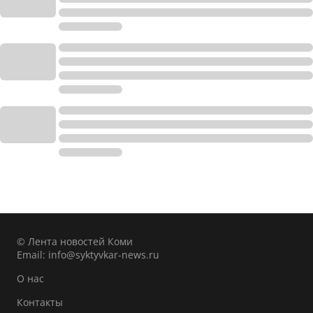
© Лента новостей Коми
Email:
info@syktyvkar-news.ru
О нас
Контакты