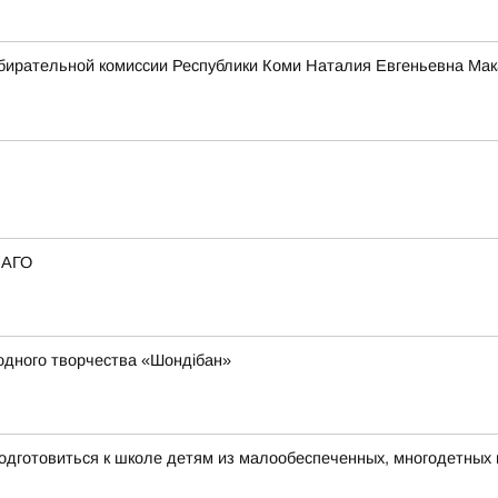
бирательной комиссии Республики Коми Наталия Евгеньевна Мак
САГО
родного творчества «Шондібан»
одготовиться к школе детям из малообеспеченных, многодетных