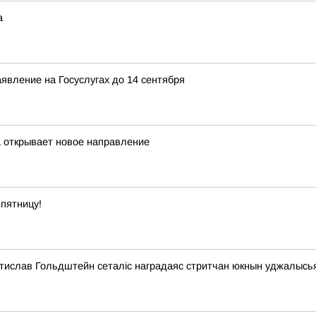
а
явление на Госуслугах до 14 сентября
а открывает новое направление
пятницу!
стислав Гольдштейн сеталіс наградаяс стритчан юкнын уджалысь