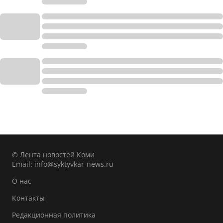
© Лента новостей Коми
Email:
info@syktyvkar-news.ru
О нас
Контакты
Редакционная политика