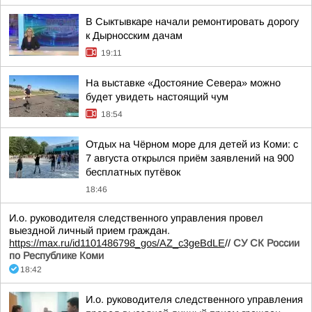
В Сыктывкаре начали ремонтировать дорогу
к Дырносским дачам
19:11
На выставке «Достояние Севера» можно
будет увидеть настоящий чум
18:54
Отдых на Чёрном море для детей из Коми: с
7 августа открылся приём заявлений на 900
бесплатных путёвок
18:46
И.о. руководителя следственного управления провел
выездной личный прием граждан.
https://max.ru/id1101486798_gos/AZ_c3geBdLE
//
СУ СК России
по Республике Коми
18:42
И.о. руководителя следственного управления