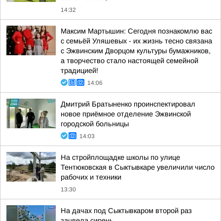
14:32
Максим Мартышин: Сегодня познакомлю вас
с семьёй Уляшевых - их жизнь тесно связана
с Эжвинским Дворцом культуры бумажников,
а творчество стало настоящей семейной
традицией!
14:06
Дмитрий Братыненко проинспектировал
новое приёмное отделение Эжвинской
городской больницы
14:03
На стройплощадке школы по улице
Тентюковская в Сыктывкаре увеличили число
рабочих и техники
13:30
На дачах под Сыктывкаром второй раз
зацвела сирень