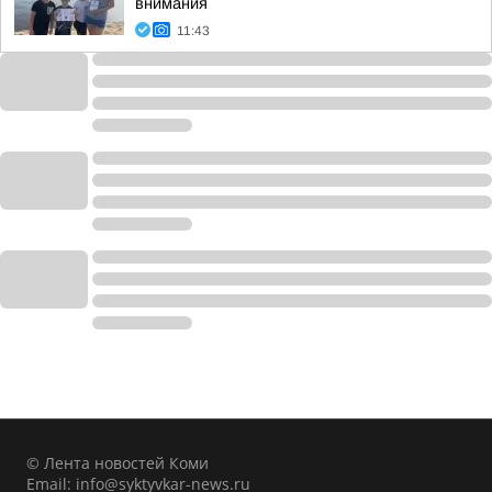
внимания
11:43
© Лента новостей Коми
Email:
info@syktyvkar-news.ru