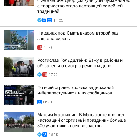
с Эжвинским Дворцом культуры бумажников,
а творчество стало настоящей семейной
традицией!
14:06
На дачах под Сыктывкаром второй раз
зацвела сирень
12:40
Ростислав Гольдштейн: Езжу в районы и
обязательно смотрю ремонты дорог
17:22
По всей стране: хроника задержаний
киберпреступников и их сообщников
08:51
Максим Мартышин: В Максаковке прошел
настоящий спортивный праздник - больше
300 участников всех возрастов!
16:25