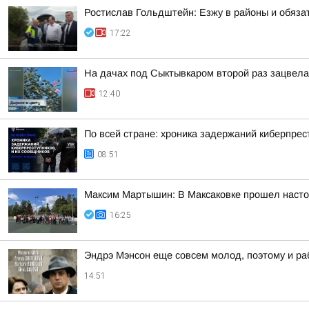
Ростислав Гольдштейн: Езжу в районы и обяза
17:22
На дачах под Сыктывкаром второй раз зацвела
12:40
По всей стране: хроника задержаний киберпрес
08:51
Максим Мартышин: В Максаковке прошел настоя
16:25
Эндрэ Мэнсон еще совсем молод, поэтому и ра
14:51