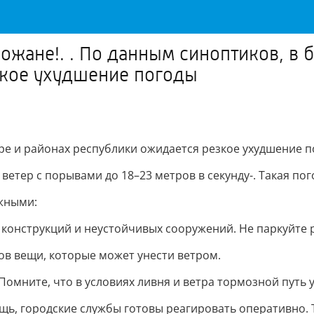
жане!. . По данным синоптиков, в 
зкое ухудшение погоды
е и районах республики ожидается резкое ухудшение п
ветер с порывами до 18–23 метров в секунду-. Такая по
жными:
 конструкций и неустойчивых сооружений. Не паркуйте
ов вещи, которые может унести ветром.
Помните, что в условиях ливня и ветра тормозной путь 
ощь, городские службы готовы реагировать оперативно. Т