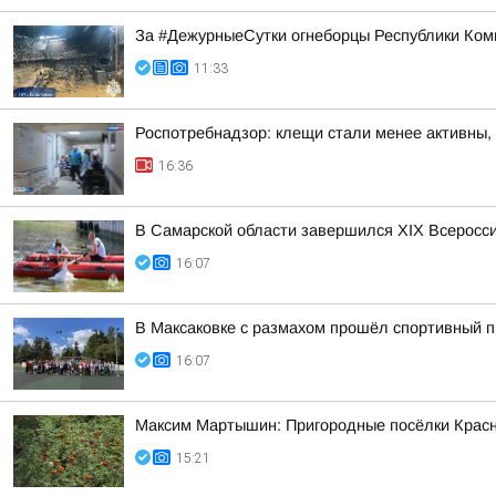
За #ДежурныеСутки огнеборцы Республики Ком
11:33
Роспотребнадзор: клещи стали менее активны,
16:36
В Самарской области завершился XIХ Всеросс
16:07
В Максаковке с размахом прошёл спортивный п
16:07
Максим Мартышин: Пригородные посёлки Красн
15:21