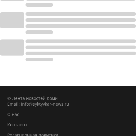
© Лента новостей Коми
Email:
info@syktyvkar-news.ru
О нас
Контакты
Редакционная политика