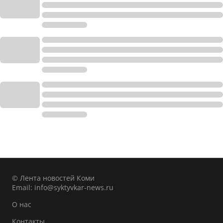
© Лента новостей Коми
Email:
info@syktyvkar-news.ru
О нас
Контакты