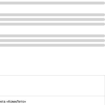
оекта «КомиЛето»