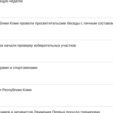
оящую неделю
лики Коми провели просветительские беседы с личным составом
ра начали проверку избирательных участков
ерами и спортсменами
и Республики Коми
жников и активистов Движения Первых прошла тренировка