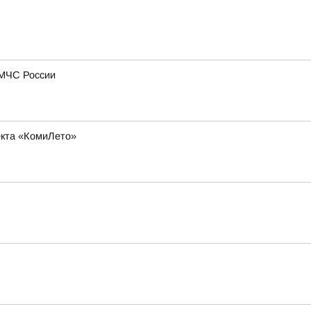
 МЧС России
оекта «КомиЛето»