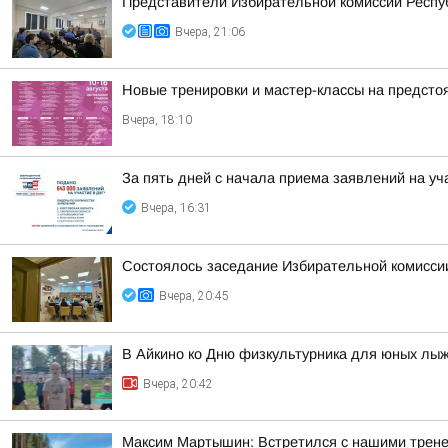
Представители Избирательной комиссии Респуб
Вчера, 21:06
Новые тренировки и мастер-классы на предст
Вчера, 18:10
За пять дней с начала приема заявлений на уч
Вчера, 16:31
Состоялось заседание Избирательной комисси
Вчера, 20:45
В Айкино ко Дню физкультурника для юных лы
Вчера, 20:42
Максим Мартышин: Встретился с нашими трен