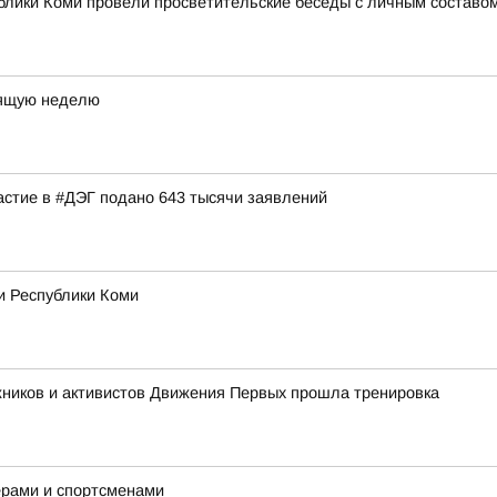
лики Коми провели просветительские беседы с личным составом
оящую неделю
астие в #ДЭГ подано 643 тысячи заявлений
и Республики Коми
жников и активистов Движения Первых прошла тренировка
ерами и спортсменами