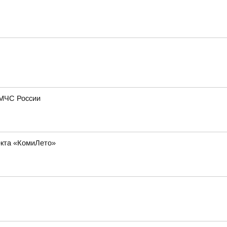
 МЧС России
оекта «КомиЛето»