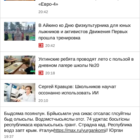
«Евро-4»
20:42
В Айкино ко Дню физкультурника для юных
лыжников и активистов Движения Первых
прошла тренировка
20:42
Ухтинские ребята проводят лето с пользой в
дневном лагере школы №20
20:18
Сергей Кравцов: Школьников научат
осознанно использовать ИИ
20:10
Быдсяма позянлун. Брйысьмлн уна сикас отсалас глсуйтны
быд олысьлы. Водзмстчысьяслы отсг. 74 уджтас босьтiсны
республикаса юралысьлысь грант. Страдна кад. Республика
водз запт крым. #талун
https://max.ru/yurgankomi
//
Юрган
19:37