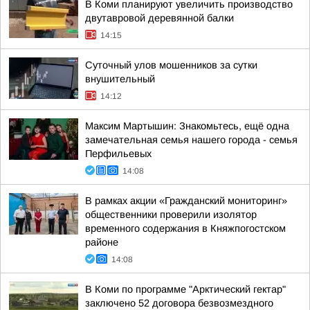
В Коми планируют увеличить производство
двутавровой деревянной балки
14:15
Суточный улов мошенников за сутки
внушительный
14:12
Максим Мартышин: Знакомьтесь, ещё одна
замечательная семья нашего города - семья
Перфильевых
14:08
В рамках акции «Гражданский мониторинг»
общественники проверили изолятор
временного содержания в Княжпогостском
районе
14:08
В Коми по программе "Арктический гектар"
заключено 52 договора безвозмездного