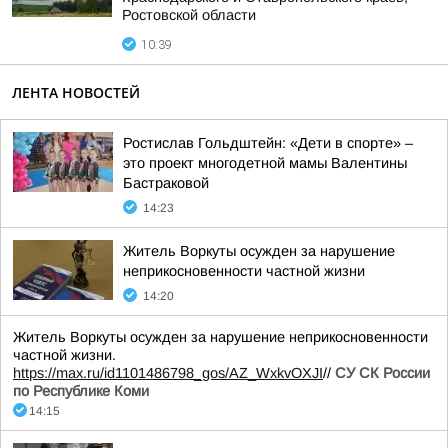
Ростовской области
10:39
ЛЕНТА НОВОСТЕЙ
Ростислав Гольдштейн: «Дети в спорте» –
это проект многодетной мамы Валентины
Бастраковой
14:23
Житель Воркуты осужден за нарушение
неприкосновенности частной жизни
14:20
Житель Воркуты осужден за нарушение неприкосновенности
частной жизни.
https://max.ru/id1101486798_gos/AZ_WxkvOXJI
//
СУ СК России
по Республике Коми
14:15