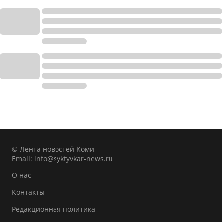
© Лента новостей Коми
Email:
info@syktyvkar-news.ru
О нас
Контакты
Редакционная политика