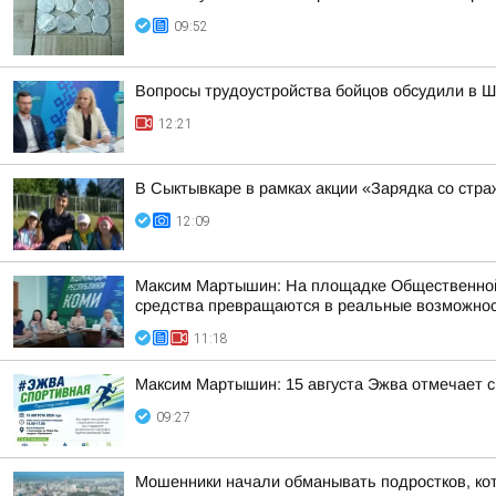
09:52
Вопросы трудоустройства бойцов обсудили в 
12:21
В Сыктывкаре в рамках акции «Зарядка со стр
12:09
Максим Мартышин: На площадке Общественной 
средства превращаются в реальные возможнос
11:18
Максим Мартышин: 15 августа Эжва отмечает с
09:27
Мошенники начали обманывать подростков, ко