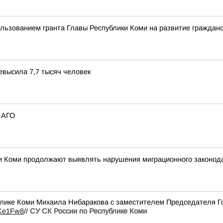
ользованием гранта Главы Республики Коми на развитие граждан
евысила 7,7 тысяч человек
САГО
ки Коми продолжают выявлять нарушения миграционного законод
блике Коми Михаила Нибаракова с заместителем Председателя Го
JKe1Fw8
//
СУ СК России по Республике Коми