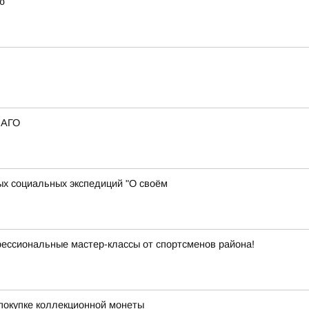
ю
САГО
х социальных экспедиций "О своём
фессиональные мастер-классы от спортсменов района!
покупке коллекционной монеты