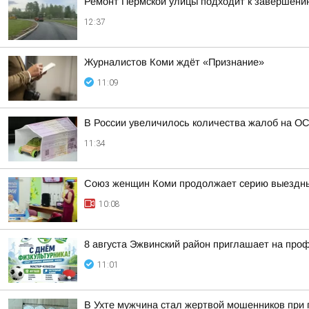
Ремонт Пермской улицы подходит к завершени
12:37
Журналистов Коми ждёт «Признание»
11:09
В России увеличилось количества жалоб на О
11:34
Союз женщин Коми продолжает серию выездны
10:08
8 августа Эжвинский район приглашает на про
11:01
В Ухте мужчина стал жертвой мошенников при 