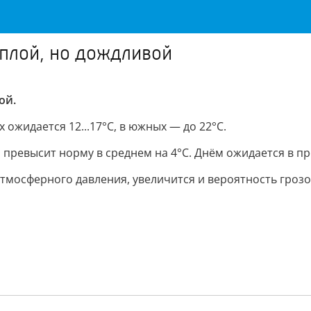
ёплой, но дождливой
ой.
 ожидается 12...17°С, в южных — до 22°С.
ревысит норму в среднем на 4°С. Днём ожидается в пред
тмосферного давления, увеличится и вероятность гроз