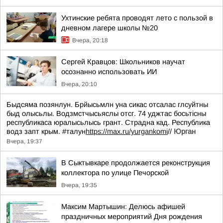
Ухтинские ребята проводят лето с пользой в
дневном лагере школы №20
Вчера, 20:18
Сергей Кравцов: Школьников научат
осознанно использовать ИИ
Вчера, 20:10
Быдсяма позянлун. Брйысьмлн уна сикас отсалас глсуйтны
быд олысьлы. Водзмстчысьяслы отсг. 74 уджтас босьтiсны
республикаса юралысьлысь грант. Страдна кад. Республика
водз запт крым. #талун
https://max.ru/yurgankomi
//
Юрган
Вчера, 19:37
В Сыктывкаре продолжается реконструкция
коллектора по улице Печорской
Вчера, 19:35
Максим Мартышин: Делюсь афишей
праздничных мероприятий Дня рождения