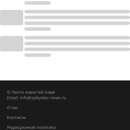
© Лента новостей Коми
Email:
info@syktyvkar-news.ru
О нас
Контакты
Редакционная политика