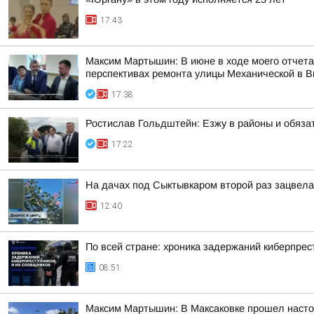
17:43
Максим Мартышин: В июне в ходе моего отчета 
перспективах ремонта улицы Механической в 
17:38
Ростислав Гольдштейн: Езжу в районы и обяза
17:22
На дачах под Сыктывкаром второй раз зацвела
12:40
По всей стране: хроника задержаний киберпрес
08:51
Максим Мартышин: В Максаковке прошел настоя