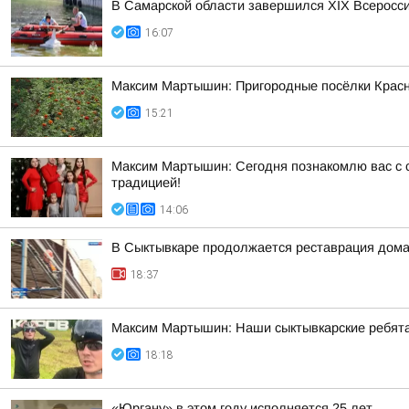
В Самарской области завершился XIХ Всеросс
16:07
Максим Мартышин: Пригородные посёлки Красн
15:21
Максим Мартышин: Сегодня познакомлю вас с с
традицией!
14:06
В Сыктывкаре продолжается реставрация дома
18:37
Максим Мартышин: Наши сыктывкарские ребята 
18:18
«Юргану» в этом году исполняется 25 лет