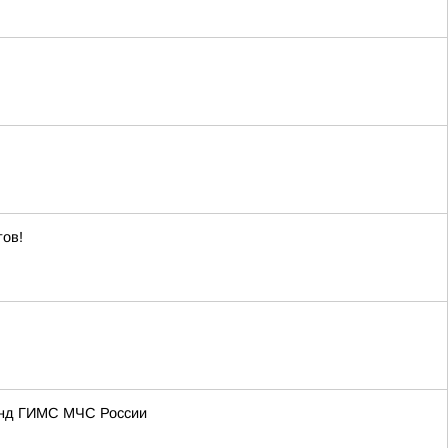
тов!
манд ГИМС МЧС России