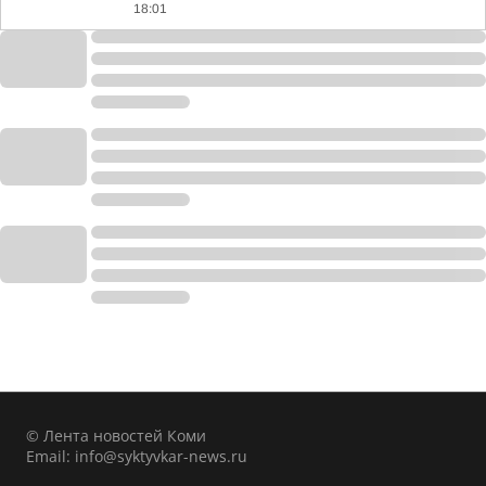
18:01
© Лента новостей Коми
Email:
info@syktyvkar-news.ru