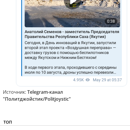
Источник:
Telegram-канал
"Политджойстик/Politjoystic"
ТОП