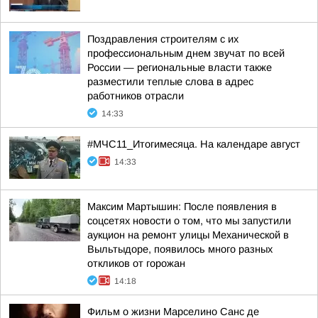
Поздравления строителям с их
профессиональным днем звучат по всей
России — региональные власти также
разместили теплые слова в адрес
работников отрасли
14:33
#МЧС11_Итогимесяца. На календаре август
14:33
Максим Мартышин: После появления в
соцсетях новости о том, что мы запустили
аукцион на ремонт улицы Механической в
Выльтыдоре, появилось много разных
откликов от горожан
14:18
Фильм о жизни Марселино Санс де